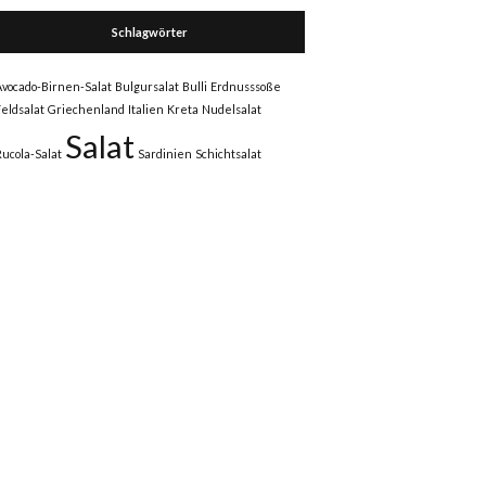
Schlagwörter
Avocado-Birnen-Salat
Bulgursalat
Bulli
Erdnusssoße
Feldsalat
Griechenland
Italien
Kreta
Nudelsalat
Salat
Rucola-Salat
Sardinien
Schichtsalat