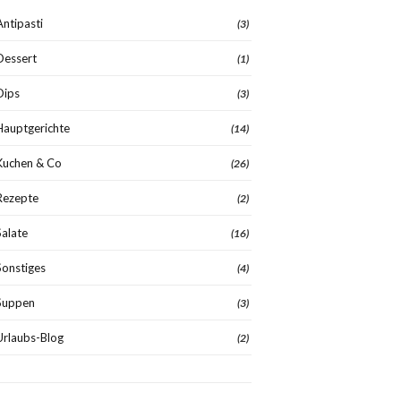
Antipasti
(3)
Dessert
(1)
Dips
(3)
Hauptgerichte
(14)
Kuchen & Co
(26)
Rezepte
(2)
Salate
(16)
Sonstiges
(4)
Suppen
(3)
Urlaubs-Blog
(2)