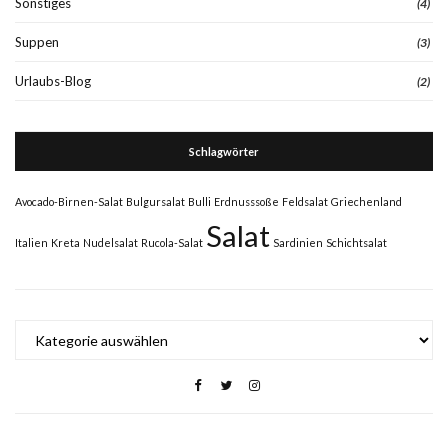
Sonstiges
(4)
Suppen
(3)
Urlaubs-Blog
(2)
Schlagwörter
Avocado-Birnen-Salat
Bulgursalat
Bulli
Erdnusssoße
Feldsalat
Griechenland
Salat
Italien
Kreta
Nudelsalat
Rucola-Salat
Sardinien
Schichtsalat
Kategorien