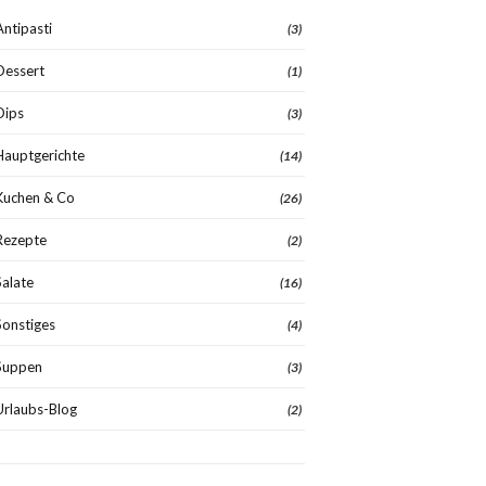
Antipasti
(3)
Dessert
(1)
Dips
(3)
Hauptgerichte
(14)
Kuchen & Co
(26)
Rezepte
(2)
Salate
(16)
Sonstiges
(4)
Suppen
(3)
Urlaubs-Blog
(2)