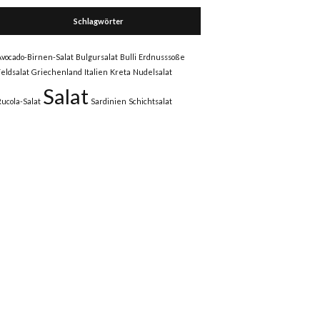
Schlagwörter
Avocado-Birnen-Salat
Bulgursalat
Bulli
Erdnusssoße
Feldsalat
Griechenland
Italien
Kreta
Nudelsalat
Salat
Rucola-Salat
Sardinien
Schichtsalat