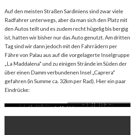
Auf den meisten Straßen Sardiniens sind zwar viele
Radfahrer unterwegs, aber da man sich den Platz mit
den Autos teilt und es zudem recht hügelig bis bergig
ist, hatten wir bisher nur das Auto genutzt. Am dritten
Tag sind wir dann jedoch mit den Fahrrädern per
Fähre von Palau aus auf die vorgelagerte Inselgruppe
„La Maddalena“ und zu einigen Strände im Süden der
über einen Damm verbundenen Insel „Caprera“
gefahren (in Summe ca. 32km per Rad). Hier ein paar
Eindrücke:
La Maddalena
Spiaggia del Relitto
Spiaggia del Relitto
La Maddalena
La Maddalena
La Maddalena