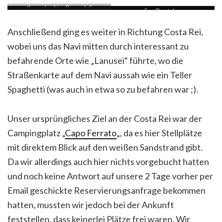
entlang der Straße nach San
San Pantaleo
Pantaleo
Anschließend ging es weiter in Richtung Costa Rei,
wobei uns das Navi mitten durch interessant zu
befahrende Orte wie „Lanusei“ führte, wo die
Straßenkarte auf dem Navi aussah wie ein Teller
Spaghetti (was auch in etwa so zu befahren war ;).
Unser ursprüngliches Ziel an der Costa Rei war der
Campingplatz „
Capo Ferrato
„, da es hier Stellplätze
mit direktem Blick auf den weißen Sandstrand gibt.
Da wir allerdings auch hier nichts vorgebucht hatten
und noch keine Antwort auf unsere 2 Tage vorher per
Email geschickte Reservierungsanfrage bekommen
hatten, mussten wir jedoch bei der Ankunft
feststellen, dass keinerlei Plätze frei waren. Wir