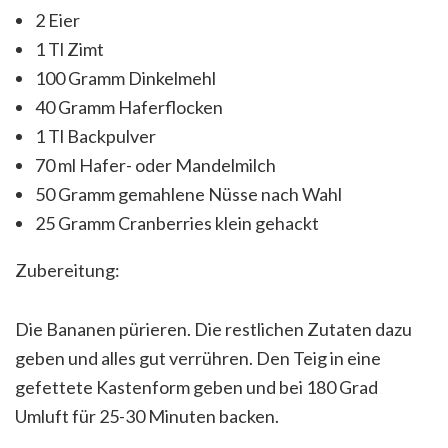
2 Eier
1 Tl Zimt
100 Gramm Dinkelmehl
40 Gramm Haferflocken
1 Tl Backpulver
70 ml Hafer- oder Mandelmilch
50 Gramm gemahlene Nüsse nach Wahl
25 Gramm Cranberries klein gehackt
Zubereitung:
Die Bananen pürieren. Die restlichen Zutaten dazu
geben und alles gut verrühren. Den Teig in eine
gefettete Kastenform geben und bei 180 Grad
Umluft für 25-30 Minuten backen.