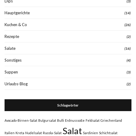
Dips
(3)
Hauptgerichte
(14)
Kuchen & Co
(26)
Rezepte
(2)
Salate
(16)
Sonstiges
(4)
Suppen
(3)
Urlaubs-Blog
(2)
Schlagwörter
Avocado-Birnen-Salat
Bulgursalat
Bulli
Erdnusssoße
Feldsalat
Griechenland
Salat
Italien
Kreta
Nudelsalat
Rucola-Salat
Sardinien
Schichtsalat