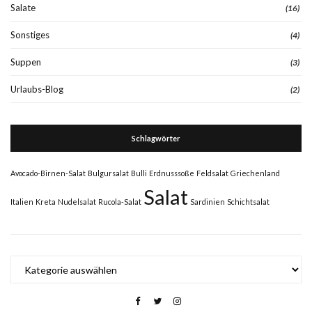
Salate
(16)
Sonstiges
(4)
Suppen
(3)
Urlaubs-Blog
(2)
Schlagwörter
Avocado-Birnen-Salat
Bulgursalat
Bulli
Erdnusssoße
Feldsalat
Griechenland
Salat
Italien
Kreta
Nudelsalat
Rucola-Salat
Sardinien
Schichtsalat
Kategorien