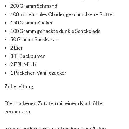
200 Gramm Schmand
100 ml neutrales Öl oder geschmolzene Butter
150 Gramm Zucker
100 Gramm gehackte dunkle Schokolade
50 Gramm Backkakao
2 Eier
3 Tl Backpulver
2 Eßl. Milch
1 Päckchen Vanillezucker
Zubereitung:
Die trockenen Zutaten mit einem Kochlöffel
vermengen.
In einer anderen Schüssel die Eier, das Öl, den