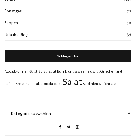
Sonstiges
(4)
Suppen
(3)
Urlaubs-Blog
(2)
Schlagwörter
Avocado-Birnen-Salat
Bulgursalat
Bulli
Erdnusssoße
Feldsalat
Griechenland
Salat
Italien
Kreta
Nudelsalat
Rucola-Salat
Sardinien
Schichtsalat
Kategorien