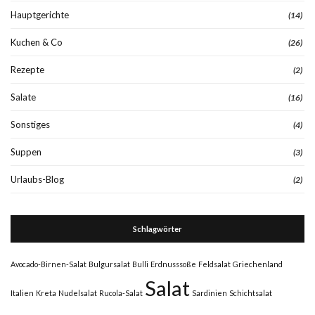
Hauptgerichte
(14)
Kuchen & Co
(26)
Rezepte
(2)
Salate
(16)
Sonstiges
(4)
Suppen
(3)
Urlaubs-Blog
(2)
Schlagwörter
Avocado-Birnen-Salat
Bulgursalat
Bulli
Erdnusssoße
Feldsalat
Griechenland
Salat
Italien
Kreta
Nudelsalat
Rucola-Salat
Sardinien
Schichtsalat